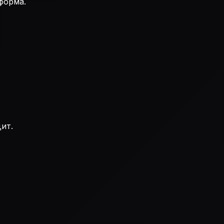
форма.
ит.