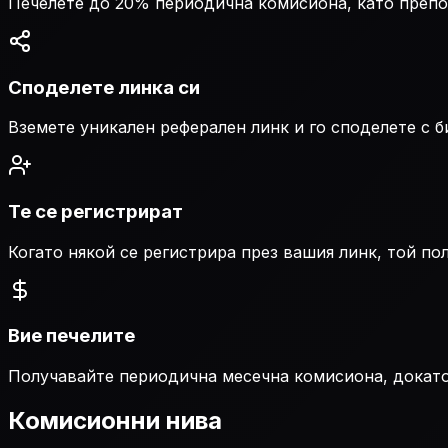
Печелете до 20% периодична комисиона, като препо
Споделете линка си
Вземете уникален реферален линк и го споделете с б
Те се регистрират
Когато някой се регистрира през вашия линк, той по
Вие печелите
Получавайте периодична месечна комисиона, докато 
Комисионни нива