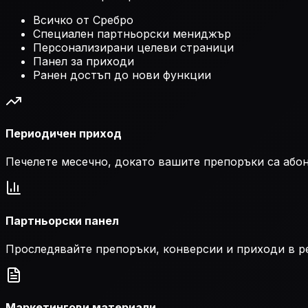
Всичко от Сребро
Специален партньорски мениджър
Персонализирани целеви страници
Панел за приходи
Ранен достъп до нови функции
Периодичен приход
Печелете месечно, докато вашите препоръки са або
Партньорски панел
Проследявайте препоръки, конверсии и приходи в р
Маркетингови материали