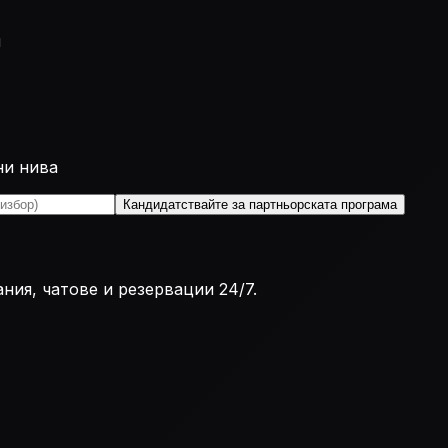
и
ни нива
Кандидатствайте за партньорската програма
ния, чатове и резервации 24/7.