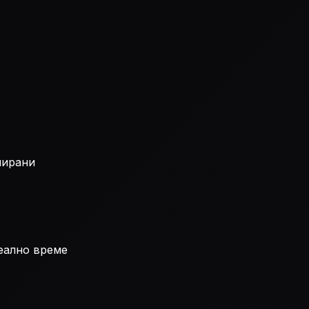
нирани
еално време