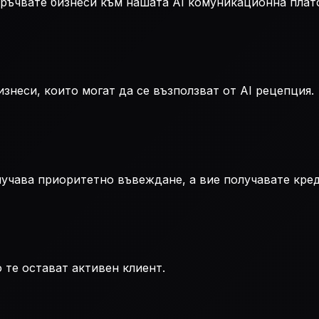
ръчвате бизнеси към нашата AI комуникационна плат
изнеси, които могат да се възползват от AI рецепция.
лучава приоритетно въвеждане, а вие получавате кред
те остават активен клиент.