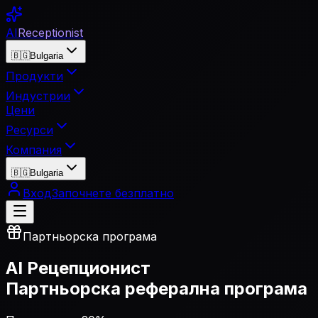
AI
Receptionist
🇧🇬
Bulgaria
Продукти
Индустрии
Цени
Ресурси
Компания
🇧🇬
Bulgaria
Вход
Започнете безплатно
Партньорска програма
AI Рецепционист
Партньорска реферална програма